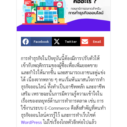
S
S
S
Facebook
Twitter
Email
h
h
h
a
a
a
การทำธุรกิจในปัจจุบันนี้ต้องมีการปรับตัวให้
r
r
r
เข้ากับพฤติกรรมของผู้ซื้อเพื่อเพิ่มยอดขาย
e
e
e
และกำไรให้มากขึ้น และสามารถเอาชนะคู่แข่ง
o
o
o
ได้ เนื่องจากหลาย ๆ คนเริ่มหันมาสนใจการทำ
n
n
n
ธุรกิจออนไลน์ ทั้งทำเป็นอาชีพหลัก และอาชีพ
f
t
e
เสริม เพราะฉะนั้นการมีความรู้ความเข้าใจใน
a
w
m
เรื่องของกลยุทธ์ด้านการทำการตลาด เช่น การ
c
i
a
ใช้งานระบบ E-Commerce คือสิ่งสำคัญที่คนทำ
e
t
i
ธุรกิจออนไลน์ควรรู้ไว้ และการทำเว็บไซต์
b
t
l
WordPress
ไม่ใช่เรื่องไกลตัวอีกต่อไปแล้ว
o
e