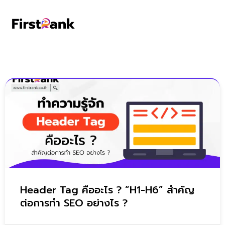
Skip
to
content
Header Tag คืออะไร ? “H1-H6” สำคัญ
ต่อการทำ SEO อย่างไร ?