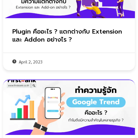
Plugin คืออะไร ? แตกต่างกับ Extension
และ Addon อย่างไร ?
April 2, 2023