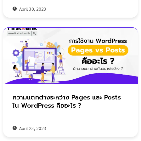
April 30, 2023
ความแตกต่างระหว่าง Pages และ Posts
ใน WordPress คืออะไร ?
April 23, 2023