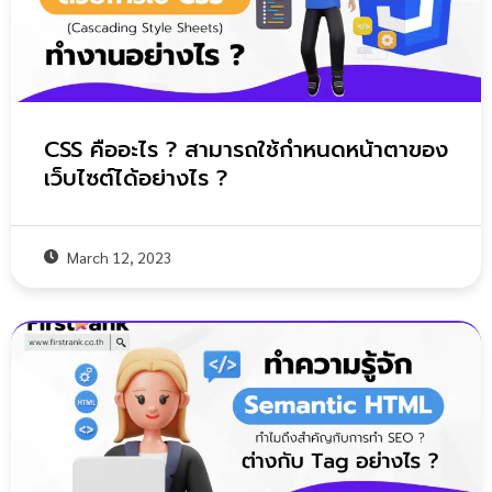
CSS คืออะไร ? สามารถใช้กำหนดหน้าตาของ
เว็บไซต์ได้อย่างไร ?
March 12, 2023