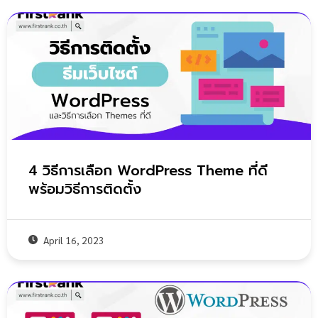
4 วิธีการเลือก WordPress Theme ที่ดี
พร้อมวิธีการติดตั้ง
April 16, 2023