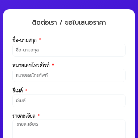
ติดต่อเรา / ขอใบเสนอราคา
ชื่อ-นามสกุล
หมายเลขโทรศัพท์
อีเมล์
รายละเอียด