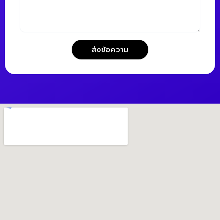
ส่งข้อความ