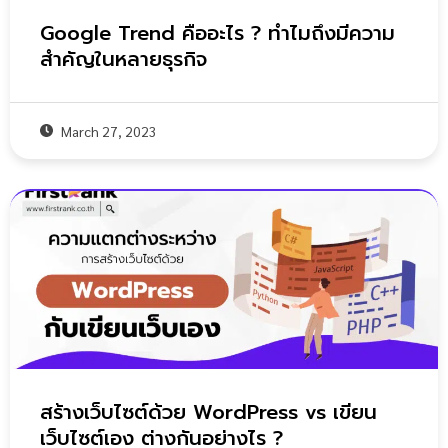
Google Trend คืออะไร ? ทำไมถึงมีความ
สำคัญในหลายธุรกิจ
March 27, 2023
สร้างเว็บไซต์ด้วย WordPress vs เขียน
เว็บไซต์เอง ต่างกันอย่างไร ?